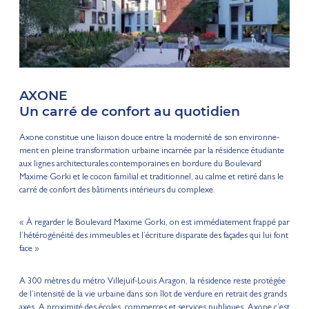
AXONE
Un carré de confort au quotidien
Axone constitue une liaison douce entre la modernité de son environne-
ment en pleine transformation urbaine incarnée par la résidence étudiante
aux lignes architecturales contemporaines en bordure du Boulevard
Maxime Gorki et le cocon familial et traditionnel, au calme et retiré dans le
carré de confort des bâtiments intérieurs du complexe.
« À regarder le Boulevard Maxime Gorki, on est immédiatement frappé par
l’hétérogénéité des immeubles et l’écriture disparate des façades qui lui font
face »
A 300 mètres du métro Villejuif-Louis Aragon, la résidence reste protégée
de l’intensité de la vie urbaine dans son îlot de verdure en retrait des grands
axes. A proximité des écoles, commerces et services publiques, Axone c’est