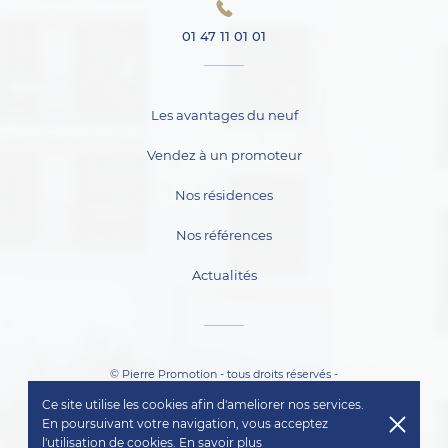
01 47 11 01 01
Les avantages du neuf
Vendez à un promoteur
Nos résidences
Nos références
Actualités
© Pierre Promotion - tous droits réservés -
Mentions légales
Ce site utilise les cookies afin d'ameliorer nos services.
Politique de confidentialié
En poursuivant votre navigation, vous acceptez
l'utilisation de cookies.
En savoir plus