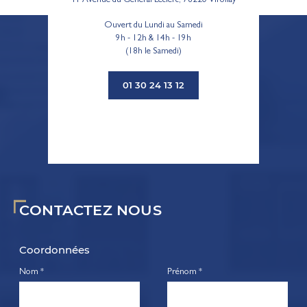
41 Avenue du Général Leclerc, 78220 Viroflay
Ouvert du Lundi au Samedi
9h - 12h & 14h - 19h
(18h le Samedi)
01 30 24 13 12
CONTACTEZ NOUS
Coordonnées
Nom *
Prénom *